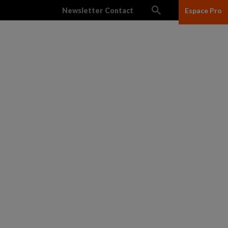
Newsletter
Contact
Espace Pro
lles
Réseau des salles
Ciné Junior
L’association