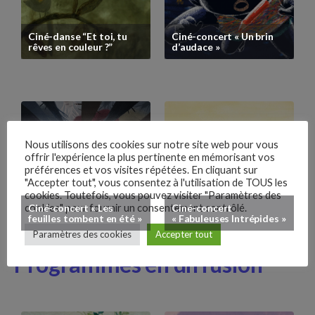
Ciné-danse “Et toi, tu
Ciné-concert « Un brin
rêves en couleur ?”
d’audace »
Yt.
Lk.
Nous utilisons des cookies sur notre site web pour vous
Programmes en
offrir l'expérience la plus pertinente en mémorisant vos
préférences et vos visites répétées. En cliquant sur
Inst.
"Accepter tout", vous consentez à l'utilisation de TOUS les
diffusion
cookies. Toutefois, vous pouvez visiter "Paramètres des
cookies" pour fournir un consentement contrôlé.
Ciné-concert « Les
Ciné-concert
Fb.
feuilles tombent en été »
« Fabuleuses Intrépides »
Paramètres des cookies
Accepter tout
–
Poursuivant sa mission de découverte, Ciné Junior
Follow Us
Programmes en diffusion
est l’un des rares festivals à proposer plusieurs
films et...
Voir plus