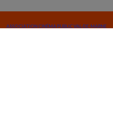
ASSOCIATION CINÉMA PUBLIC VAL-DE-MARNE
52 rue Joseph de Maistre 75018 Paris
info@cinemapublic.org
01 42 26 03 14
Suivez l’actualité de l'association :
CRÉATIONS ET DIFFUSIONS
RÉSEAU DES SALLES