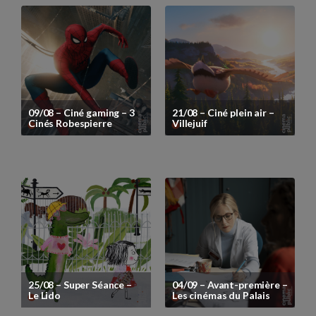
09/08 – Ciné gaming – 3
21/08 – Ciné plein air –
Cinés Robespierre
Villejuif
Festival Ciné
Junior 2026
La 36ème édition du festival Ciné Junior aura lieu
du 4 au 15 février 2026 ! En savoir plus...
25/08 – Super Séance –
04/09 – Avant-première –
Le Lido
Les cinémas du Palais
Voir plus