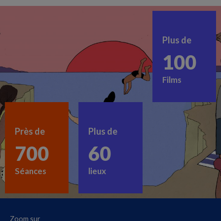
Plus de
100
Films
Près de
Plus de
700
60
Séances
lieux
Zoom sur