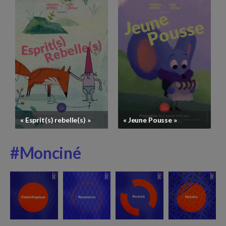
Ambassadeur·ice·s jeunes du cinéma
« Esprit(s) rebelle(s) »
« Jeune Pousse »
#Monciné