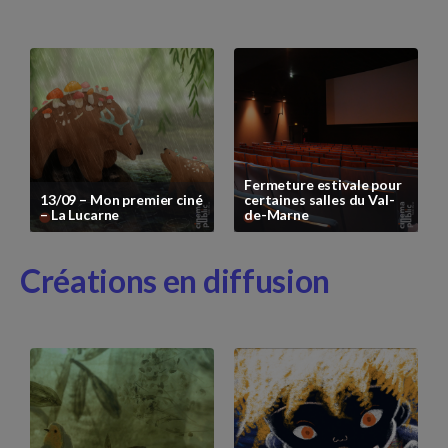
Créations en diffusion
Fermeture estivale pour
13/09 – Mon premier ciné
certaines salles du Val-
– La Lucarne
de-Marne
Créations en diffusion