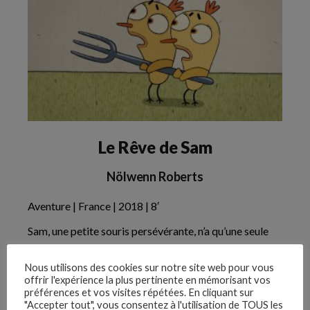
Le Rêve de Sam
Nölwenn Roberts
Aventure | France | 2018 | 8′
Yt.
Sam, une petite souris persévérante, n’a qu’une seule
obsession dans la vie : voler avec les hirondelles. Pour
Lk.
réaliser son rêve le plus fou, il va devoir affronter de
Nous utilisons des cookies sur notre site web pour vous
offrir l'expérience la plus pertinente en mémorisant vos
nombreux obstacles…
préférences et vos visites répétées. En cliquant sur
Inst.
"Accepter tout", vous consentez à l'utilisation de TOUS les