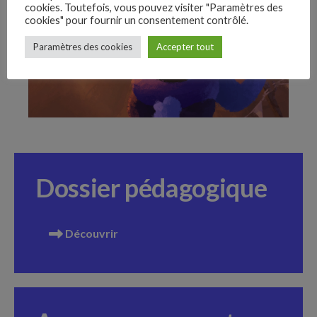
cookies. Toutefois, vous pouvez visiter "Paramètres des
cookies" pour fournir un consentement contrôlé.
Fb.
Paramètres des cookies
Accepter tout
–
Follow Us
Dossier pédagogique
Découvrir