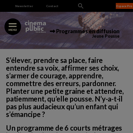
Skip
Newsletter
Contact
Espace Pro
to
content
Programmes en diffusion
Jeune Pousse
S’élever, prendre sa place, faire
entendre sa voix, affirmer ses choix,
s’armer de courage, apprendre,
commettre des erreurs, pardonner.
Planter une petite graine et attendre,
patiemment, qu’elle pousse. N’y-a-t-il
pas plus audacieux qu’un enfant qui
s’émancipe ?
Un programme de 6 courts métrages