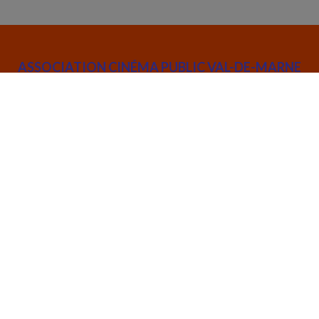
ASSOCIATION CINÉMA PUBLIC VAL-DE-MARNE
52 rue Joseph de Maistre 75018 Paris
info@cinemapublic.org
01 42 26 03 14
Suivez l’actualité de l'association :
CRÉATIONS ET DIFFUSIONS
RÉSEAU DES SALLES