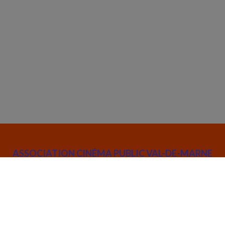
ASSOCIATION CINÉMA PUBLIC VAL-DE-MARNE
52 rue Joseph de Maistre 75018 Paris
info@cinemapublic.org
01 42 26 03 14
Suivez l’actualité de l'association :