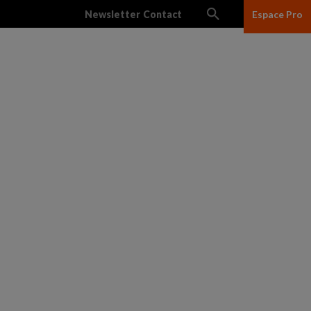
Newsletter
Contact
Espace Pro
lles
Réseau des salles
Ciné Junior
L’association