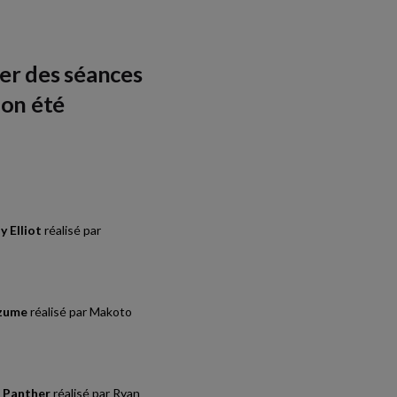
ter des séances
Mon été
ly Elliot
réalisé par
zume
réalisé par Makoto
k Panther
réalisé par Ryan