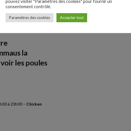
pouvez visiter "Paramètres des cookies" pour fournir un
consentement contrôlé.
Paramètres des cookies
Accepter tout
tre
mmaus la
voir les poules
1h30 à 23h30 –
Chicken