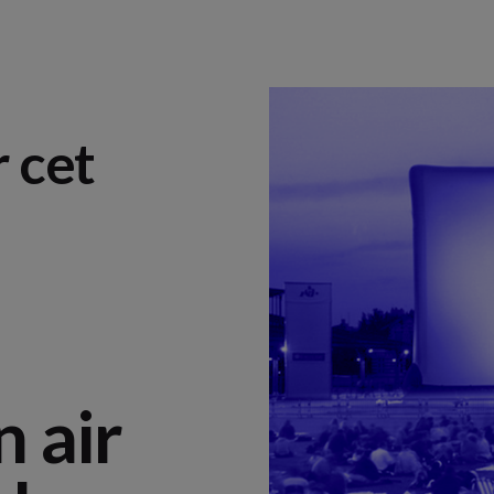
r cet
 air