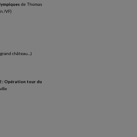
Olympiques
de Thomas
n /VF)
, grand château…)
 2 : Opération tour du
ille