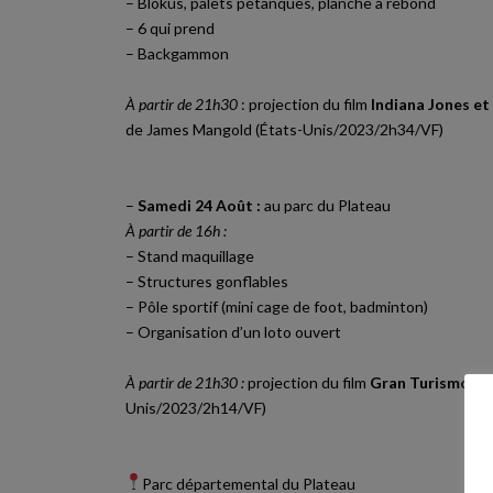
– Blokus, palets pétanques, planche à rebond
– 6 qui prend
– Backgammon
À partir de 21h30
: projection du film
Indiana Jones et
de James Mangold (États-Unis/2023/2h34/VF)
–
Samedi 24 Août :
au parc du Plateau
À partir de 16h :
– Stand maquillage
– Structures gonflables
– Pôle sportif (mini cage de foot, badminton)
– Organisation d’un loto ouvert
À partir de 21h30 :
projection du film
Gran Turismo
de 
Unis/2023/2h14/VF)
Parc départemental du Plateau