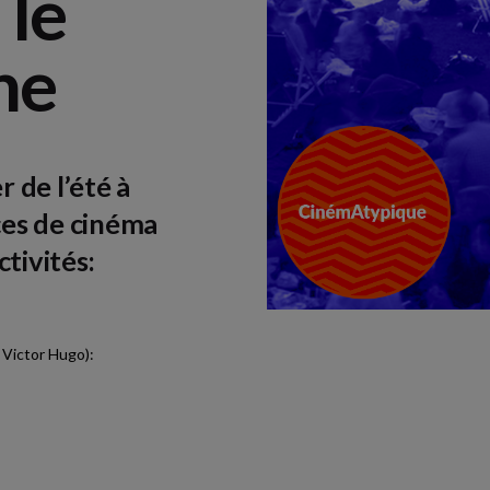
 le
ne
r de l’été à
es de cinéma
tivités:
 Victor Hugo):