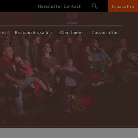
Newsletter
Contact
Espace Pro
lles
Réseau des salles
Ciné Junior
L’association