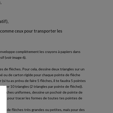
,
tif),
(comme ceux pour transporter les
, enveloppe complètement les crayons à papiers dans
f (voir image 6).
s de flèches. Pour cela, dessine deux triangles sur un
é ou de carton rigide pour chaque pointe de flèche
 (si tu as prévu de faire 5 flèches, il te faudra 5 pointes
siner 10 triangles (2 triangles par pointe de flèche)).
e flèches uniformes, dessine un pochoir de pointe de
ise-le pour tracer les formes de toutes tes pointes de
ointes de flèches très grandes ou petites, mais pour des