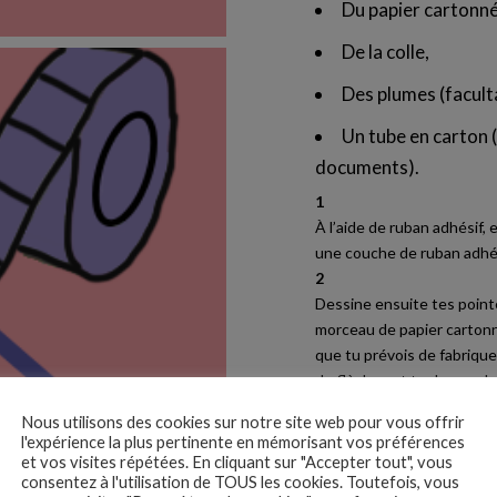
Du papier cartonné
De la colle,
Des plumes (faculta
Un tube en carton 
documents).
1
À l’aide de ruban adhésif
une couche de ruban adhési
2
Dessine ensuite tes pointe
morceau de papier cartonn
que tu prévois de fabriquer
de flèches et tu devras des
Pour rendre tes pointes d
Nous utilisons des cookies sur notre site web pour vous offrir
flèche, coupe-le, puis util
l'expérience la plus pertinente en mémorisant vos préférences
fléches.
et vos visites répétées. En cliquant sur "Accepter tout", vous
consentez à l'utilisation de TOUS les cookies. Toutefois, vous
Libre à toi de faire des p