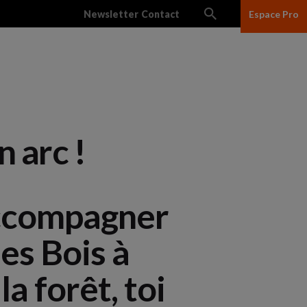
Newsletter
Contact
Espace Pro
lles
Réseau des salles
Ciné Junior
L’association
n arc !
ccompagner
es Bois à
la forêt, toi