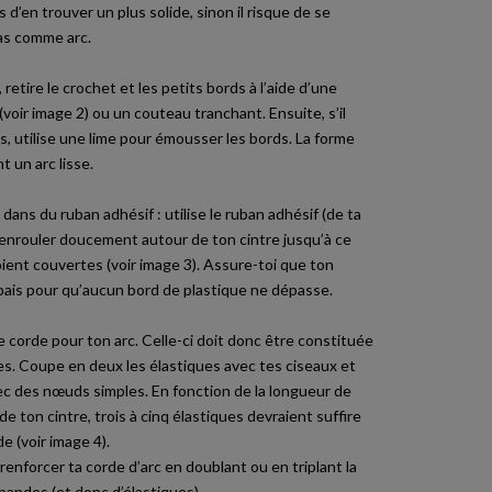
s d’en trouver un plus solide, sinon il risque de se
ras comme arc.
 retire le crochet et les petits bords à l’aide d’une
(voir image 2) ou un couteau tranchant. Ensuite, s’il
, utilise une lime pour émousser les bords. La forme
t un arc lisse.
dans du ruban adhésif : utilise le ruban adhésif (de ta
l’enrouler doucement autour de ton cintre jusqu’à ce
ient couvertes (voir image 3). Assure-toi que ton
ais pour qu’aucun bord de plastique ne dépasse.
e corde pour ton arc. Celle-ci doit donc être constituée
des. Coupe en deux les élastiques avec tes ciseaux et
ec des nœuds simples. En fonction de la longueur de
 de ton cintre, trois à cinq élastiques devraient suffire
e (voir image 4).
 renforcer ta corde d’arc en doublant ou en triplant la
bandes (et donc d’élastiques).