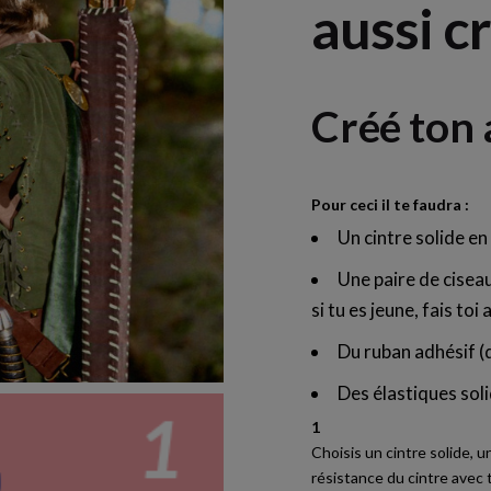
aussi cr
Créé ton 
Pour ceci il te faudra :
Un cintre solide en
Une paire de cisea
si tu es jeune, fais toi
Du ruban adhésif (d
Des élastiques soli
1
Choisis un cintre solide, u
résistance du cintre avec 