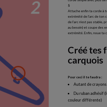
5
Attache enfin ta corde à to
extrémité de l’arc de ton c
de l’arc n’est pas stable, 
au besoin) et coupe des e
extrémité. Enfin, noue ta c
Créé tes 
carquois
Pour ceci il te faudra :
Autant de crayons 
Du ruban adhésif (
couleur différente)