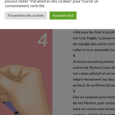
pouvez visiter "Paramètres des cookies" pour fournir un
pointes de flèches plus h
consentement contrôlé.
ton triangle, de ta pointe 
3
Paramètres des cookies
Accepter tout
Colle ensuite tes pointes
papier cartonné que tu as 
colle pour les fixer à la po
est trop fragile, tu peux 
du triangle des petits mo
coller le tout ensemble (vo
4
Attache ensuite la pointe d
pointe de flèche à l’une d
ton ruban adhésif et enroul
reliant fermement les deu
au bout de ta flèche (à l’au
5
Fais un carquois pour tenir
de tes flèches, puis soustr
tube en carton avec la lon
couteau, à l’aide d’un adul