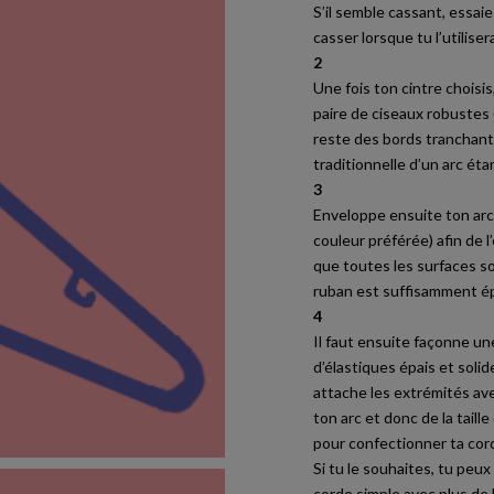
S’il semble cassant, essaie
casser lorsque tu l’utilise
2
Une fois ton cintre choisis,
paire de ciseaux robustes 
reste des bords tranchants
traditionnelle d’un arc étan
3
Enveloppe ensuite ton arc 
couleur préférée) afin de 
que toutes les surfaces so
ruban est suffisamment ép
4
Il faut ensuite façonne un
d’élastiques épais et soli
attache les extrémités av
ton arc et donc de la taille
pour confectionner ta cord
Si tu le souhaites, tu peux
corde simple avec plus de 