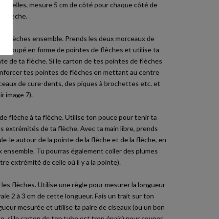
abituelles, mesure 5 cm de côté pour chaque côté de
de flèche.
 de flèches ensemble. Prends les deux morceaux de
découpé en forme de pointes de flèches et utilise ta
inte de ta flèche. Si le carton de tes pointes de flèches
renforcer tes pointes de flèches en mettant au centre
rceaux de cure-dents, des piques à brochettes etc. et
ir image 7).
e flèche à ta flèche. Utilise ton pouce pour tenir ta
es extrémités de ta flèche. Avec ta main libre, prends
e-le autour de la pointe de la flèche et de la flèche, en
x ensemble. Tu pourras également coller des plumes
tre extrémité de celle où il y a la pointe).
 les flèches. Utilise une règle pour mesurer la longueur
aie 2 à 3 cm de cette longueur. Fais un trait sur ton
gueur mesurée et utilise ta paire de ciseaux (ou un bon
te, si le carton de ton tube est trop épais) pour couper