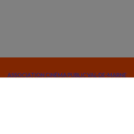
ASSOCIATION CINÉMA PUBLIC VAL-DE-MARNE
52 rue Joseph de Maistre 75018 Paris
info@cinemapublic.org
01 42 26 03 14
Suivez l’actualité de l'association :