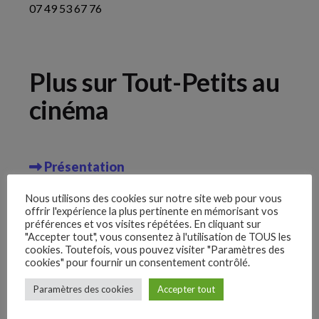
07 49 53 67 76
Plus sur Tout-Petits au
cinéma
Yt.
Présentation
Lk.
Nous utilisons des cookies sur notre site web pour vous
Programmation 2023-2024
offrir l'expérience la plus pertinente en mémorisant vos
préférences et vos visites répétées. En cliquant sur
Inst.
Archives
"Accepter tout", vous consentez à l'utilisation de TOUS les
cookies. Toutefois, vous pouvez visiter "Paramètres des
cookies" pour fournir un consentement contrôlé.
Fb.
Paramètres des cookies
Accepter tout
–