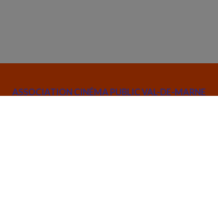
ASSOCIATION CINÉMA PUBLIC VAL-DE-MARNE
52 rue Joseph de Maistre 75018 Paris
info@cinemapublic.org
01 42 26 03 14
Suivez l’actualité de l'association :