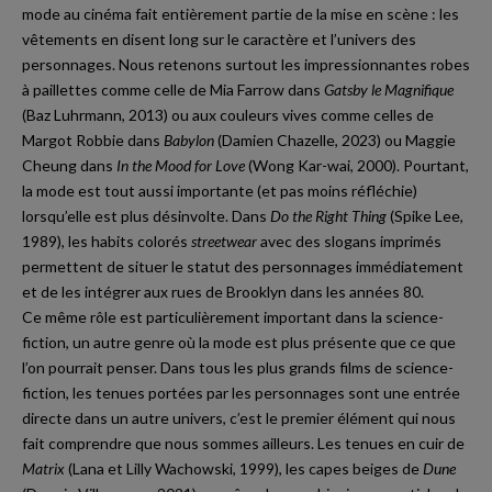
mode au cinéma fait entièrement partie de la mise en scène : les
vêtements en disent long sur le caractère et l’univers des
personnages. Nous retenons surtout les impressionnantes robes
à paillettes comme celle de Mia Farrow dans
Gatsby le Magnifique
(Baz Luhrmann, 2013) ou aux couleurs vives comme celles de
Margot Robbie dans
Babylon
(Damien Chazelle, 2023) ou Maggie
Cheung dans
In the Mood for Love
(Wong Kar-wai, 2000). Pourtant,
la mode est tout aussi importante (et pas moins réfléchie)
lorsqu’elle est plus désinvolte. Dans
Do the Right Thing
(Spike Lee,
1989), les habits colorés
streetwear
avec des slogans imprimés
permettent de situer le statut des personnages immédiatement
et de les intégrer aux rues de Brooklyn dans les années 80.
Ce même rôle est particulièrement important dans la science-
fiction, un autre genre où la mode est plus présente que ce que
l’on pourrait penser. Dans tous les plus grands films de science-
fiction, les tenues portées par les personnages sont une entrée
directe dans un autre univers, c’est le premier élément qui nous
fait comprendre que nous sommes ailleurs. Les tenues en cuir de
Matrix
(Lana et Lilly Wachowski, 1999), les capes beiges de
Dune