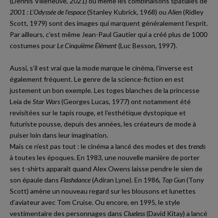
(Dennis Villeneuve, 2021) ou même les combinaisons spatiales de
2001 : L’Odyssée de l’espace
(Stanley Kubrick, 1968) ou
Alien
(Ridley
Scott, 1979) sont des images qui marquent généralement l’esprit.
Par ailleurs, c’est même Jean-Paul Gautier qui a créé plus de 1000
costumes pour
Le Cinquième Élément
(Luc Besson, 1997).
Aussi, s’il est vrai que la mode marque le cinéma, l’inverse est
également fréquent. Le genre de la science-fiction en est
justement un bon exemple. Les toges blanches de la princesse
Leia de
Star Wars
(Georges Lucas, 1977) ont notamment été
revisitées sur le tapis rouge, et l’esthétique dystopique et
futuriste pousse, depuis des années, les créateurs de mode à
puiser loin dans leur imagination.
Mais ce n’est pas tout : le cinéma a lancé des modes et des
trends
à toutes les époques. En 1983, une nouvelle manière de porter
ses t-shirts apparaît quand Alex Owens laisse pendre le sien de
son épaule dans
Flashdance
(Adiran Lyne). En 1986,
Top Gun
(Tony
Scott) amène un nouveau regard sur les blousons et lunettes
d’aviateur avec Tom Cruise. Ou encore, en 1995, le style
vestimentaire des personnages dans
Clueless
(David Kitay) a lancé