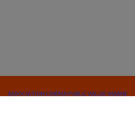
ASSOCIATION CINÉMA PUBLIC VAL-DE-MARNE
52 rue Joseph de Maistre 75018 Paris
info@cinemapublic.org
01 42 26 03 14
Suivez l’actualité de l'association :