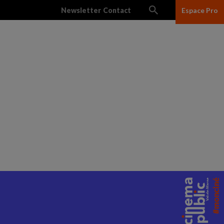
Newsletter
Contact
Espace Pro
lles
Réseau des salles
Ciné Junior
L’association