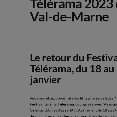
Télérama 2023 
Val-de-Marne
Le retour du Festiv
Télérama, du 18 au
janvier
Vous regrettez d’avoir raté les films phares de 2022 ? 
Festival cinéma Télérama
, coorganisé avec l’Associ
Cinémas d’Art et d’Essai (
AFCAE
), revient du 18 au 24
de voir ou revoir les films incontournables de l’année 