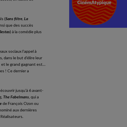
ls (
Sans filtre
,
La
ainsi que des succès
Bestas
) à la comédie plus
aux sociaux l’appel à
 dans le but d’élire leur
 et le grand gagnant est…
es ! Ce dernier a
 découvrir jusqu’à 6 avant-
g,
The Fabelmans
, qui a
e
de François Ozon ou
nominé aux dernières
 Réalisateurs.