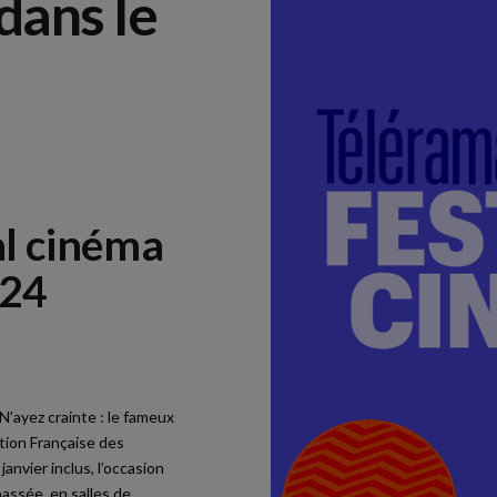
dans le
al cinéma
 24
N’ayez crainte : le fameux
ation Française des
 janvier inclus, l’occasion
passée, en salles de