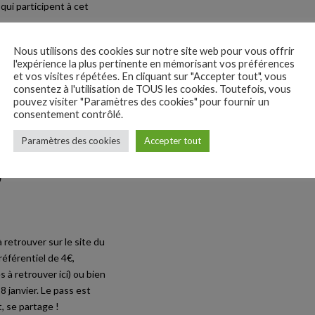
qui participent à cet
Nous utilisons des cookies sur notre site web pour vous offrir
l'expérience la plus pertinente en mémorisant vos préférences
et vos visites répétées. En cliquant sur "Accepter tout", vous
consentez à l'utilisation de TOUS les cookies. Toutefois, vous
pouvez visiter "Paramètres des cookies" pour fournir un
consentement contrôlé.
sur-Marne)
Paramètres des cookies
Accepter tout
)
à retrouver sur
le site du
préférentiel de 4€,
és
à retrouver ici
) ou bien
 janvier. Le pass est
, se partage !