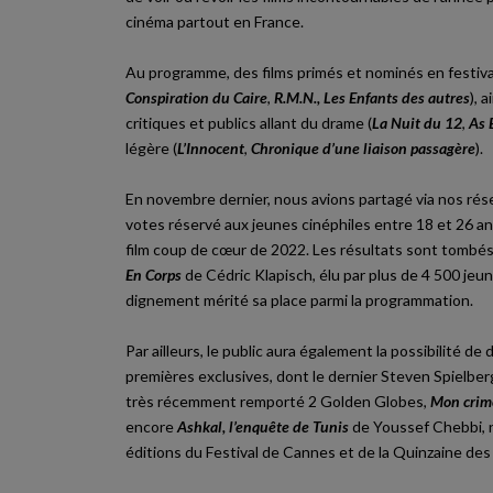
cinéma partout en France.
Au programme, des films primés et nominés en festiva
Conspiration du Caire
,
R.M.N., Les Enfants des autres
), 
critiques et publics allant du drame (
La Nuit du 12
,
As 
légère (
L’Innocent
,
Chronique d’une liaison passagère
).
En novembre dernier, nous avions partagé via nos rése
votes réservé aux jeunes cinéphiles entre 18 et 26 ans,
film coup de cœur de 2022. Les résultats sont tombés
En Corps
de Cédric Klapisch, élu par plus de 4 500 jeun
dignement mérité sa place parmi la programmation.
Par ailleurs, le public aura également la possibilité de
premières exclusives, dont le dernier Steven Spielber
très récemment remporté 2 Golden Globes,
Mon crim
encore
Ashkal, l’enquête de Tunis
de Youssef Chebbi, 
éditions du Festival de Cannes et de la Quinzaine des