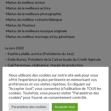
-Marius du meilleur acteur
-Marius de la meilleure actrice
-Marius de la meilleure photographie
-Marius du meilleur scénario/dialogue
-Marius de l’humour
-Marius de la meilleure musique originale
-Marius du meilleur montage et/ou générique
Le jury 2022
– Sophie Lafaille, actrice (Présidente du Jury)
– Émile Bunoz, Président de la Caisse locale du Crédit Agricole
Yt.
– Gaïl Parenteau, réalisateur, chargé de production
– Catherine Roux, comédienne
Lk.
Nous utilisons des cookies sur notre site web pour vous
– Meriem Élatra, plasticienne
offrir l'expérience la plus pertinente en mémorisant vos
– Laëticia Scherier, chargée de programmation, Arcueil
préférences et vos visites répétées. En cliquant sur
Inst.
– Josiane Arberet, Directrice du pôle culturel d’Arcueil
"Accepter tout", vous consentez à l'utilisation de TOUS les
cookies. Toutefois, vous pouvez visiter "Paramètres des
cookies" pour fournir un consentement contrôlé.
Entrée libre, réservations conseillées.
Fb.
Tarifs : Abonnement 10 places 36.50€ – Plein 5.2 € – Réduit 4.75
Paramètres des cookies
Accepter tout
–
€ – Matin et moins de 15 ans 3.65 € – Ciné midi 2.75€