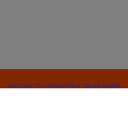
ASSOCIATION CINÉMA PUBLIC VAL-DE-MARNE
52 rue Joseph de Maistre 75018 Paris
info@cinemapublic.org
01 42 26 03 14
Suivez l’actualité de l'association :