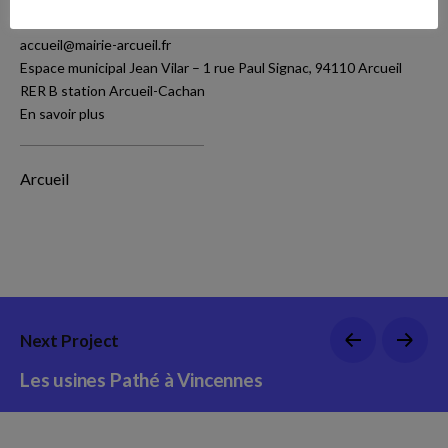
Follow Us
Informations et réservations au 01 41 24 25 55 et à jeanvilar-
accueil@mairie-arcueil.fr
Espace municipal Jean Vilar – 1 rue Paul Signac, 94110 Arcueil
RER B station Arcueil-Cachan
En savoir plus
Arcueil
Next Project
Les usines Pathé à Vincennes