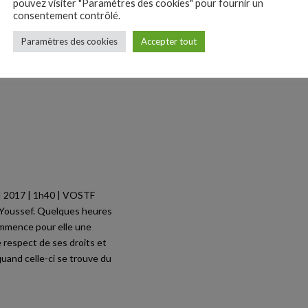
pouvez visiter "Paramètres des cookies" pour fournir un
on cabinet de psychanalyse
consentement contrôlé.
 la Révolution, la
ne». Outre l’accueil
Paramètres des cookies
Accepter tout
e découvre qu’il lui
r d’exercer…
 | 2017 | 1h40 | VOSTF
e Youssef. Quelques heures
Commence pour elle une
le respect de ses droits et
uand celle-ci se trouve du