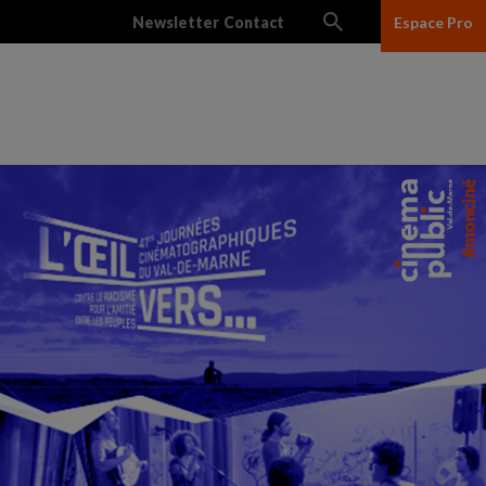
Newsletter
Contact
Espace Pro
lles
Réseau des salles
Ciné Junior
L’association