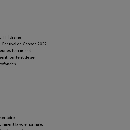
OSTF | drame
au Festival de Cannes 2022
e jeunes femmes et
sent, tentent de se
profondes.
mentaire
nomment la voie normale,