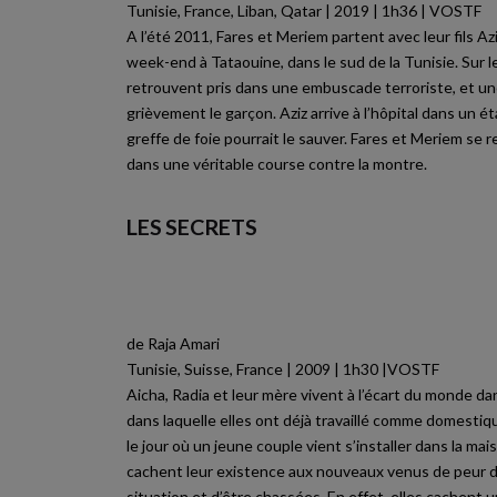
Tunisie, France, Liban, Qatar | 2019 | 1h36 | VOSTF
A l’été 2011, Fares et Meriem partent avec leur fils Az
week-end à Tataouine, dans le sud de la Tunisie. Sur le
retrouvent pris dans une embuscade terroriste, et un
grièvement le garçon. Aziz arrive à l’hôpital dans un ét
greffe de foie pourrait le sauver. Fares et Meriem se
dans une véritable course contre la montre.
LES SECRETS
de Raja Amari
Tunisie, Suisse, France | 2009 | 1h30 |VOSTF
Aicha, Radia et leur mère vivent à l’écart du monde d
dans laquelle elles ont déjà travaillé comme domestiqu
le jour où un jeune couple vient s’installer dans la ma
cachent leur existence aux nouveaux venus de peur d’a
situation et d’être chassées. En effet, elles cachent