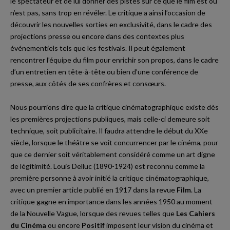
le spectateur et de lui donner des pistes sur ce que le film est ou
n’est pas, sans trop en révéler. Le critique a ainsi l’occasion de
découvrir les nouvelles sorties en exclusivité, dans le cadre des
projections presse ou encore dans des contextes plus
événementiels tels que les festivals. Il peut également
rencontrer l’équipe du film pour enrichir son propos, dans le cadre
d’un entretien en tête-à-tête ou bien d’une conférence de
presse, aux côtés de ses confrères et consœurs.
Nous pourrions dire que la critique cinématographique existe dès
les premières projections publiques, mais celle-ci demeure soit
technique, soit publicitaire. Il faudra attendre le début du XXe
siècle, lorsque le théâtre se voit concurrencer par le cinéma, pour
que ce dernier soit véritablement considéré comme un art digne
de légitimité.
Louis Delluc
(1890-1924) est reconnu comme la
première personne à avoir initié la critique cinématographique,
avec un premier article publié en 1917 dans la revue
Film
. La
critique gagne en importance dans les années 1950 au moment
de la Nouvelle Vague, lorsque des revues telles que
Les Cahiers
du Cinéma
ou encore
Positif
imposent leur vision du cinéma et