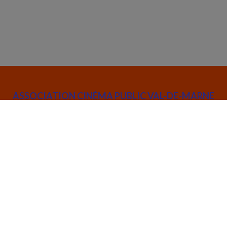
ASSOCIATION CINÉMA PUBLIC VAL-DE-MARNE
52 rue Joseph de Maistre 75018 Paris
info@cinemapublic.org
01 42 26 03 14
Suivez l’actualité de l'association :