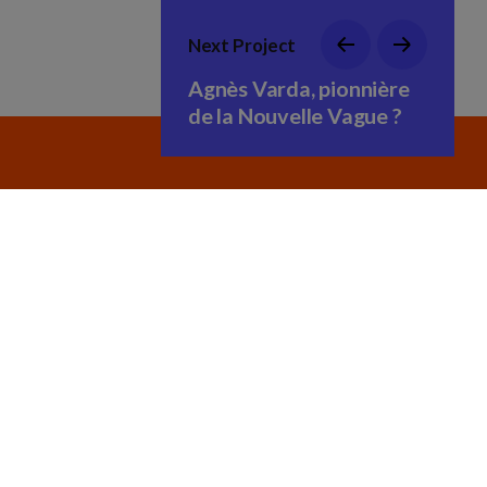
Next Project
Agnès Varda, pionnière
de la Nouvelle Vague ?
L’ASSOCIATION
Présentation et actions
Le Conseil d’administration
Nos partenaires
L’équipe
Adhérer à Cinéma Public Val-de-Marne