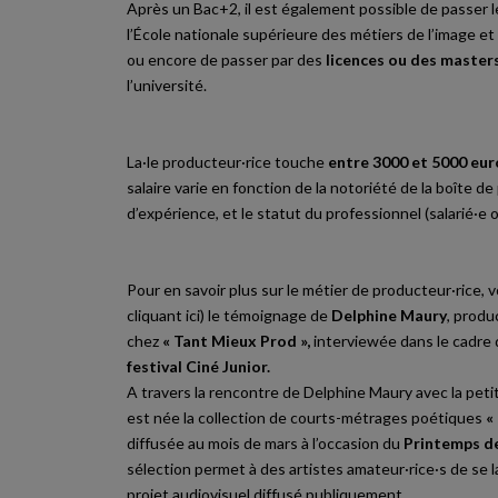
Après un Bac+2, il est également possible de passer 
l’École nationale supérieure des métiers de l’image et
ou encore de passer par des
licences ou des master
l’université.
La·le producteur·rice touche
entre 3000 et 5000 eur
salaire varie en fonction de la notoriété de la boîte d
d’expérience, et le statut du professionnel (salarié·e o
Pour en savoir plus sur le métier de producteur·rice, 
cliquant
ici
) le témoignage de
Delphine Maury
, produ
chez
« Tant Mieux Prod »,
interviewée dans le cadre 
festival Ciné Junior.
A travers la rencontre de Delphine Maury avec la petit
est née la collection de courts-métrages poétiques
«
diffusée au mois de mars à l’occasion du
Printemps d
sélection permet à des artistes amateur·rice·s de se 
projet audiovisuel diffusé publiquement.