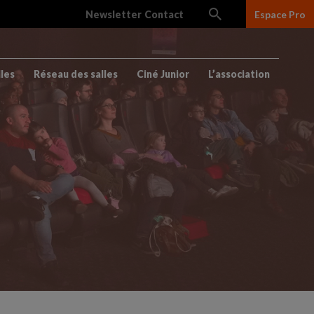
Newsletter
Contact
Espace Pro
lles
Réseau des salles
Ciné Junior
L’association