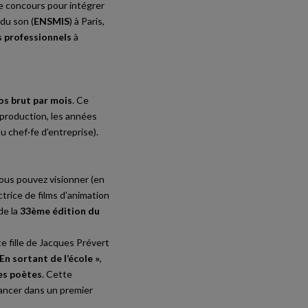
le concours pour intégrer
 du son (
ENSMIS
) à Paris,
s professionnels
à
os brut par mois
. Ce
e production, les années
u chef·fe d’entreprise).
vous pouvez visionner (en
ctrice de films d’animation
de la
33ème édition du
e fille de Jacques Prévert
 En sortant de l’école »
,
es poètes
. Cette
lancer dans un premier