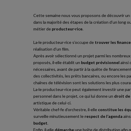
Cette semaine nous vous proposons de découvrir un 
dans la majorité des étapes de la création d’un long o
métier de
producteur·rice
.
La·le producteur·rice s’occupe de
trouver les financ
réalisation d’un film.
Après avoir sélectionné un projet parmi les nombreux 
proposés, il·elle établit un
budget prévisionnel
ainsi 
nécessaires, avant de partir à la quête de financements
des collectivités, les prêts bancaires, ou encore les p
chaînes de télévision sont les solutions les plus cour
La·le producteur·rice peut également investir une par
personnel dans le projet, ce qui lui donne un
droit de
artistique de celui-ci.
Véritable chef·fe d’orchestre, il·elle
constitue les éq
surveille minutieusement le
respect de l’agenda
ains
budget
.
Enfin, il·elle
démarche
une boîte de distribution afin q