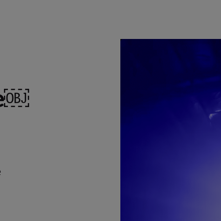
ce￼
e