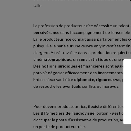
salle.
La profession de producteur·rice nécessite un talent
persévérance
dans l’accompagnement de l’ensemble de
La·le producteur·rice connaît aussi parfaitement les 
puisqu’il·elle parie sur une œuvre en y investissant
d’argent. Ainsi, travailler dans la production requier
cinématographique
, un
sens artistique
et une gra
Des
notions juridiques et financières
sont égalemen
pouvoir négocier efficacement des financements.
Enfin, mieux vaut être
diplomate, rigoureux·se
, pati
de résoudre les éventuels conflits et imprévus.
Pour devenir producteur·rice, il existe différentes fo
Les
BTS métiers de l’audiovisuel
option « gestion d
d’occuper le poste d’assistant·e de production, avan
un poste de producteur·rice.