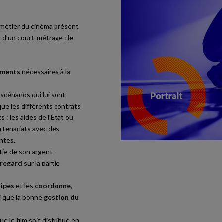
métier du cinéma présent
u d’un court-métrage : le
ements
nécessaires à la
scénarios qui lui sont
que les différents contrats
 : les aides de l’État ou
artenariats avec des
antes.
tie de son argent
 regard
sur la partie
uipes
et les
coordonne
,
i que la bonne
gestion du
ue le film soit distribué en