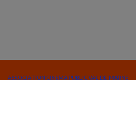
ASSOCIATION CINÉMA PUBLIC VAL-DE-MARNE
52 rue Joseph de Maistre 75018 Paris
info@cinemapublic.org
01 42 26 03 14
Suivez l’actualité de l'association :