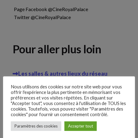
Page Facebook
@CineRoyalPalace
Twitter
@CineRoyalPalace
Pour aller plus loin
Yt.
Les salles & autres lieux du réseau
Lk.
Nous utilisons des cookies sur notre site web pour vous
Adhérer à Cinéma Public Val-de-Marne
offrir l'expérience la plus pertinente en mémorisant vos
préférences et vos visites répétées. En cliquant sur
Inst.
Programmes en diffusion
"Accepter tout", vous consentez à l'utilisation de TOUS les
cookies. Toutefois, vous pouvez visiter "Paramètres des
cookies" pour fournir un consentement contrôlé.
Fb.
Paramètres des cookies
Accepter tout
–