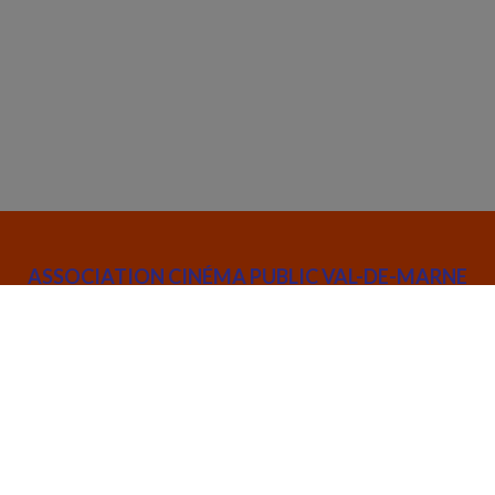
ASSOCIATION CINÉMA PUBLIC VAL-DE-MARNE
52 rue Joseph de Maistre 75018 Paris
info@cinemapublic.org
01 42 26 03 14
Suivez l’actualité de l'association :