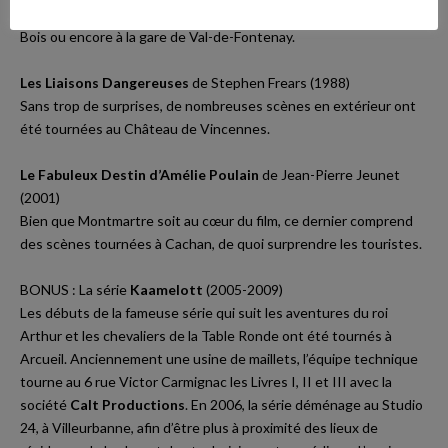
Follow Us
suite a été tournée dans la Zone Industrielle de Fontenay-sous-
Bois ou encore à la gare de Val-de-Fontenay.
Les Liaisons Dangereuses
de Stephen Frears (1988)
Sans trop de surprises, de nombreuses scènes en extérieur ont
été tournées au Château de Vincennes.
Le Fabuleux Destin d’Amélie Poulain
de Jean-Pierre Jeunet
(2001)
Bien que Montmartre soit au cœur du film, ce dernier comprend
des scènes tournées à Cachan, de quoi surprendre les touristes.
BONUS : La série
Kaamelott
(2005-2009)
Les débuts de la fameuse série qui suit les aventures du roi
Arthur et les chevaliers de la Table Ronde ont été tournés à
Arcueil. Anciennement une usine de maillets, l’équipe technique
tourne au 6 rue Victor Carmignac les Livres I, II et III avec la
société
Calt Productions
. En 2006, la série déménage au Studio
24, à Villeurbanne, afin d’être plus à proximité des lieux de