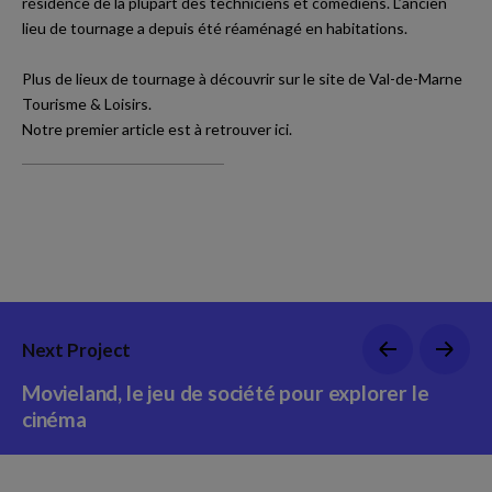
résidence de la plupart des techniciens et comédiens. L’ancien
lieu de tournage a depuis été réaménagé en habitations.
Plus de lieux de tournage à découvrir sur
le site de Val-de-Marne
Tourisme & Loisirs
.
Notre premier article est à retrouver
ici
.
Next Project
Movieland, le jeu de société pour explorer le
cinéma