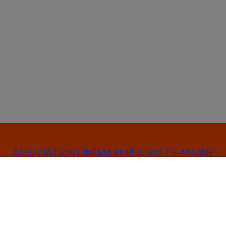
ASSOCIATION CINÉMA PUBLIC VAL-DE-MARNE
52 rue Joseph de Maistre 75018 Paris
info@cinemapublic.org
01 42 26 03 14
Suivez l’actualité de l'association :