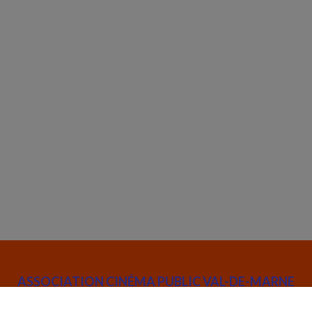
ASSOCIATION CINÉMA PUBLIC VAL-DE-MARNE
52 rue Joseph de Maistre 75018 Paris
info@cinemapublic.org