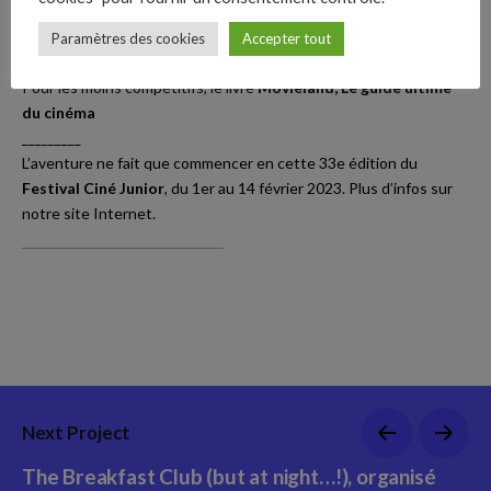
Fb.
_________
De 2 à 6 joueurs
Paramètres des cookies
Accepter tout
–
D’une idée originale de David Honnorat
Follow Us
Pour les moins compétitifs, le livre
Movieland, Le guide ultime
du cinéma
_________
L’aventure ne fait que commencer en cette 33e édition du
Festival Ciné Junior
, du 1er au 14 février 2023. Plus d’infos sur
notre
site Internet
.
Next Project
The Breakfast Club (but at night…!), organisé