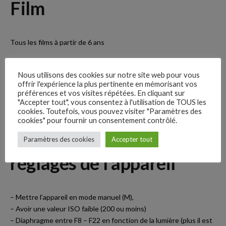
F
ilm
Tous les films à partir de 6 ans
Yt.
A
telier avant
/
après
Lk.
Nous utilisons des cookies sur notre site web pour vous
offrir l'expérience la plus pertinente en mémorisant vos
préférences et vos visites répétées. En cliquant sur
Inst.
"Accepter tout", vous consentez à l'utilisation de TOUS les
Avant ou après
cookies. Toutefois, vous pouvez visiter "Paramètres des
cookies" pour fournir un consentement contrôlé.
Fb.
L
e light painting
–
Paramètres des cookies
Accepter tout
–
Follow Us
réglages de l
’
appareil
– Mettre l’appareil en mode manuel (M),
– Avoir une valeur ISO faible (200 ou moins)
– Diaphragme entre F8 – F22 en fonction de la lumière (plus il est