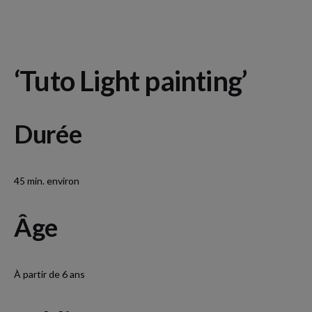
‘Tuto Light painting’
D
urée
45 min. environ
Â
ge
À partir de 6 ans